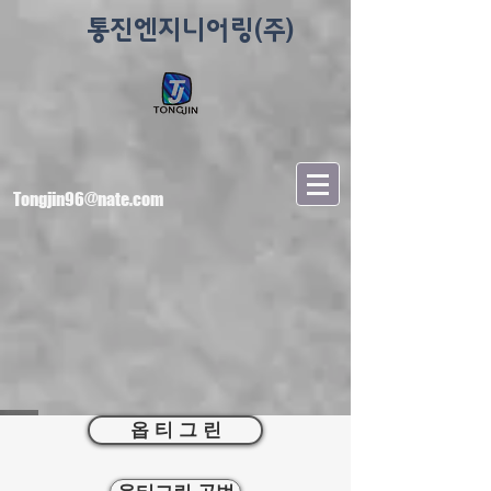
통진엔지니어링(주)
Tongjin96@nate.com
옵 티 그 린