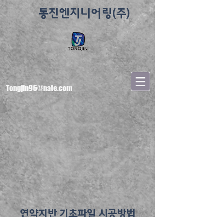
통진엔지니어링(주)
Tongjin96@nate.com
연약지반 기초파일 시공방법