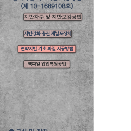
(제
10-1669108
호)
지반차수 및 지반보강공법
지반강화 충진 재발포장치
연약지반 기초 파일 시공방법
잭파일 압입복원공법